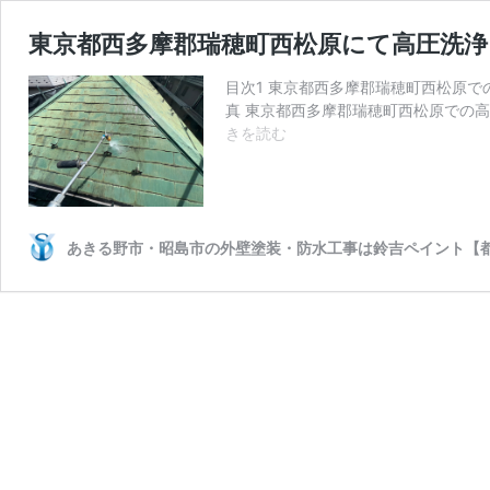
東京都西多摩郡瑞穂町西松原にて高圧洗浄
目次1 東京都西多摩郡瑞穂町西松原で
真 東京都西多摩郡瑞穂町西松原での高
東
きを読む
京
都
西
多
摩
あきる野市・昭島市の外壁塗装・防水工事は鈴吉ペイント【
郡
瑞
穂
町
西
松
原
に
て
高