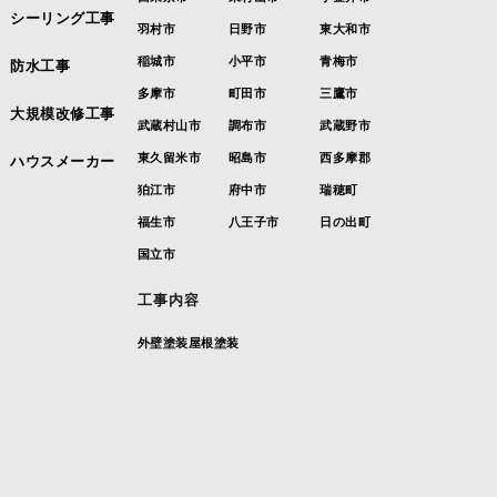
シーリング工事
羽村市
日野市
東大和市
稲城市
小平市
青梅市
防水工事
多摩市
町田市
三鷹市
大規模改修工事
武蔵村山市
調布市
武蔵野市
東久留米市
昭島市
西多摩郡
ハウスメーカー
狛江市
府中市
瑞穂町
福生市
八王子市
日の出町
国立市
工事内容
外壁塗装
屋根塗装