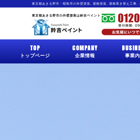
東京都あきる野市・昭島市の外壁塗装, 屋根塗装, 屋根葺き替え工事,
東京都あきる野市の外壁塗装は鈴吉ペイント
TOP
COMPANY
BUSIN
トップページ
企業情報
事業内