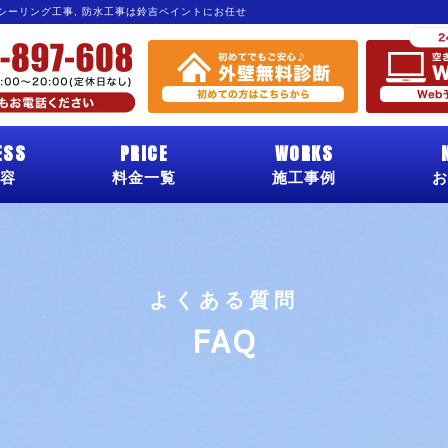
 シーリング工事, 防水工事は鈴吉ペイントにお任せ
ESS
PRICE
WORKS
容
料金一覧
施工事例
お
よくある質問
FAQ