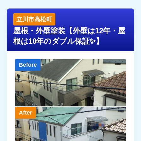
立川市高松町
屋根・外壁塗装【外壁は12年・屋
根は10年のダブル保証✨】
Before
After