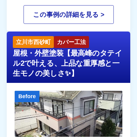
この事例の詳細を見る >
立川市西砂町
カバー工法
屋根・外壁塗装【最高峰のタテイ
ル2で叶える、上品な重厚感と一
生モノの美しさ✨】
Before