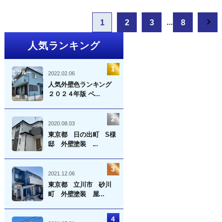
投
1
2
3
8
…
稿
ナ
人気ランキング
ビ
ゲ
ー
2022.02.06
シ
人気外壁色ランキング
２０２４年版 ベ...
ョ
ン
2020.08.03
東京都 日の出町 S様
邸 外壁塗装 ...
2021.12.06
東京都 立川市 砂川
町 外壁塗装 屋...