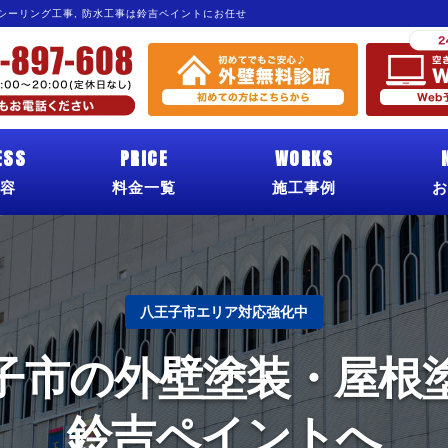
 シーリング工事, 防水工事は鈴吉ペイントにお任せ
ESS
PRICE
WORKS
容
料金一覧
施工事例
お
八王子市エリア対応強化中
子市の外壁塗装・屋根
鈴吉ペイントへ