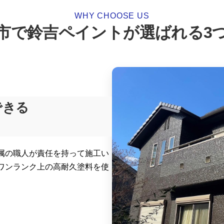
WHY CHOOSE US
市で鈴吉ペイントが選ばれる
3
できる
」
属の職人が責任を持って施工い
ワンランク上の高耐久塗料を使