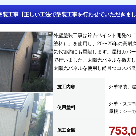
塗装工事【正しい工法で塗装工事を行わせていただきまし
外壁塗装工事は鈴吉ペイント開発の
塗料）」を使用し、20〜25年の高
気代節約にも貢献します。屋根カバ
で行いました。太陽光パネルを撤去
太陽光パネルを使用し尚且つコスパ
施工内容
外壁塗装、
外壁：スズヨ
使用塗料
屋根：シー
753,
施工金額