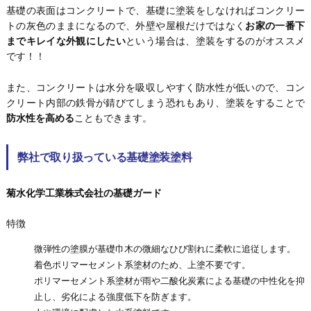
基礎の表面はコンクリートで、基礎に塗装をしなければコンクリー
トの灰色のままになるので、外壁や屋根だけではなく
お家の一番下
までキレイな外観にしたい
という場合は、塗装をするのがオススメ
です！！
また、コンクリートは水分を吸収しやすく防水性が低いので、コン
クリート内部の鉄骨が錆びてしまう恐れもあり、塗装をすることで
防水性を高める
こともできます。
弊社で取り扱っている基礎塗装塗料
菊水化学工業株式会社の基礎ガード
特徴
微弾性の塗膜が基礎巾木の微細なひび割れに柔軟に追従します。
着色ポリマーセメント系塗材のため、上塗不要です。
ポリマーセメント系塗材が雨や二酸化炭素による基礎の中性化を抑
止し、劣化による強度低下を防ぎます。