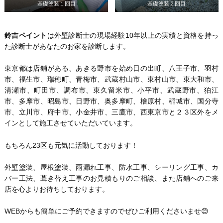
基礎塗装１回目
基礎塗装２回目
鈴吉ペイント
は外壁診断士の現場経験10年以上の実績と資格を持っ
た診断士があなたのお家を診断します。
東京都は店鋪がある、あきる野市を始め日の出町、八王子市、羽村
市、福生市、瑞穂町、青梅市、武蔵村山市、東村山市、東大和市、
清瀬市、町田市、調布市、東久留米市、小平市、武蔵野市、狛江
市、多摩市、昭島市、日野市、奥多摩町、檜原村、稲城市、国分寺
市、立川市、府中市、小金井市、三鷹市、西東京市と２３区外をメ
インとして施工させていただいています。
もちろん23区も元気に活動しております！
外壁塗装、屋根塗装、雨漏れ工事、防水工事、シーリング工事、カ
バー工法、葺き替え工事のお見積もりのご相談、また店鋪へのご来
店を心よりお待ちしております。
WEBからも簡単にご予約できますのでぜひご利用くださいませ😊