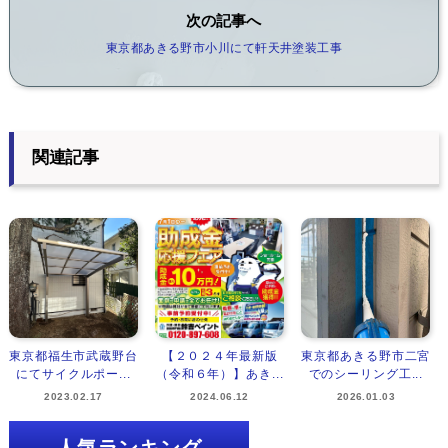
次の記事へ
東京都あきる野市小川にて軒天井塗装工事
関連記事
東京都福生市武蔵野台
【２０２４年最新版
東京都あきる野市二宮
にてサイクルポー...
（令和６年）】あき...
でのシーリング工...
2023.02.17
2024.06.12
2026.01.03
人気ランキング