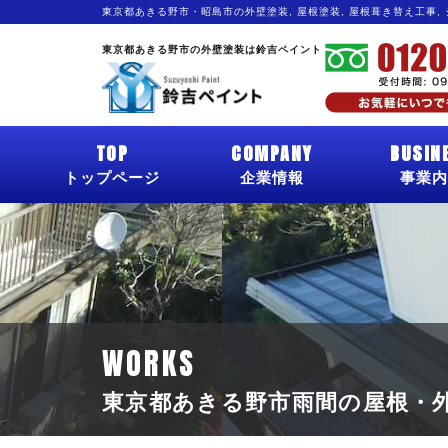
東京都あきる野市・昭島市の外壁塗装, 屋根塗装, 屋根葺き替え工事,
東京都あきる野市の外壁塗装は鈴吉ペイント
TOP
COMPANY
BUSIN
トップページ
企業情報
事業内
WORKS
東京都あきる野市雨間の屋根・