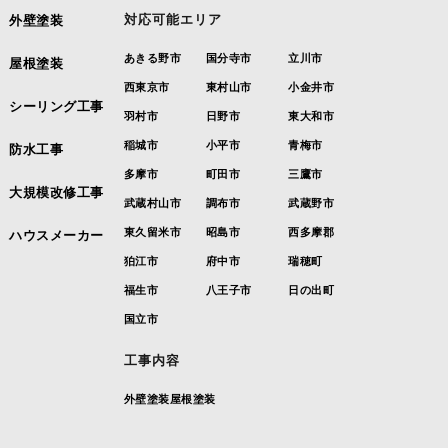
対応可能エリア
外壁塗装
あきる野市
国分寺市
立川市
屋根塗装
西東京市
東村山市
小金井市
シーリング工事
羽村市
日野市
東大和市
稲城市
小平市
青梅市
防水工事
多摩市
町田市
三鷹市
大規模改修工事
武蔵村山市
調布市
武蔵野市
東久留米市
昭島市
西多摩郡
ハウスメーカー
狛江市
府中市
瑞穂町
福生市
八王子市
日の出町
国立市
工事内容
外壁塗装
屋根塗装