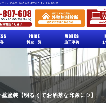
 シーリング工事, 防水工事は鈴吉ペイントにお任せ
ESS
PRICE
WORKS
容
料金一覧
施工事例
お
外壁塗装【明るくてお洒落な印象に✨】