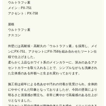
ウルトラフッ素
メイン：PX-751
アクセント：PX-758
屋根
ウルトラフッ素
ナスコン
外壁には高耐候・高耐久の「ウルトラフッ素」を採用し、メイ
ンにPX-751、アクセントにPX-758を組み合わせたツートン仕
様で仕上げました。
柔らかく上品なホワイト系のメインカラーに、深みのあるアク
セントカラーを取り入れることで、シンプルながらも洗練され
た立体感のある外観へと生まれ変わっております。
施工前は経年による色あせや汚れの付着が見受けられ、全体的
にややくすんだ印象となっておりましたが、今回の塗装により
明るさと清潔感が際立ち、非常に爽やかで高級感のある仕上が
りとなりました。
アクセント部分の濃色が建物全体を引き締め、メリハリのある