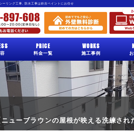
 シーリング工事, 防水工事は鈴吉ペイントにお任せ
ESS
PRICE
WORKS
容
料金一覧
施工事例
お
【ニューブラウンの屋根が映える洗練され