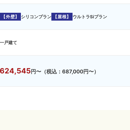
【外壁】
シリコンプラン
【屋根】
ウルトラSiプラン
一戸建て
624,545
円〜
（税込：687,000円〜）