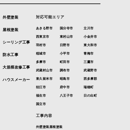
対応可能エリア
外壁塗装
あきる野市
国分寺市
立川市
屋根塗装
西東京市
東村山市
小金井市
シーリング工事
羽村市
日野市
東大和市
稲城市
小平市
青梅市
防水工事
多摩市
町田市
三鷹市
大規模改修工事
武蔵村山市
調布市
武蔵野市
東久留米市
昭島市
西多摩郡
ハウスメーカー
狛江市
府中市
瑞穂町
福生市
八王子市
日の出町
国立市
工事内容
外壁塗装
屋根塗装