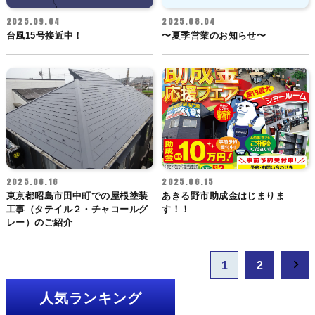
2025.09.04
2025.08.04
台風15号接近中！
〜夏季営業のお知らせ〜
2025.06.16
2025.06.15
東京都昭島市田中町での屋根塗装
あきる野市助成金はじまりま
工事（タテイル２・チャコールグ
す！！
レー）のご紹介
投
1
2
稿
ナ
人気ランキング
ビ