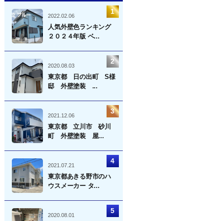
ゲ
ー
2022.02.06
シ
人気外壁色ランキング
２０２４年版 ベ...
ョ
ン
2020.08.03
東京都 日の出町 S様
邸 外壁塗装 ...
2021.12.06
東京都 立川市 砂川
町 外壁塗装 屋...
2021.07.21
東京都あきる野市のハ
ウスメーカー タ...
2020.08.01