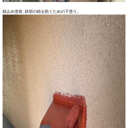
錆止め塗装: 鉄部の錆を防ぐための下塗り。