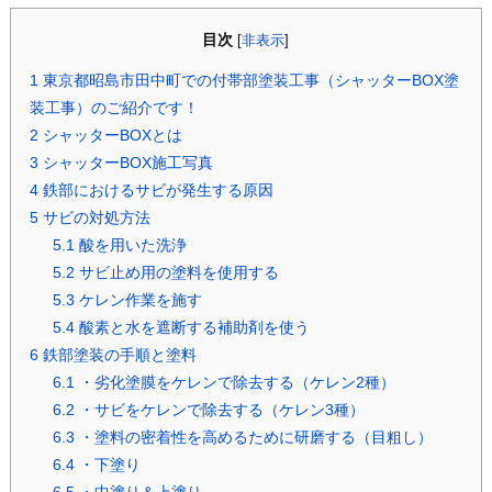
目次
[
非表示
]
1
東京都昭島市田中町での付帯部塗装工事（シャッターBOX塗
装工事）のご紹介です！
2
シャッターBOXとは
3
シャッターBOX施工写真
4
鉄部におけるサビが発生する原因
5
サビの対処方法
5.1
酸を用いた洗浄
5.2
サビ止め用の塗料を使用する
5.3
ケレン作業を施す
5.4
酸素と水を遮断する補助剤を使う
6
鉄部塗装の手順と塗料
6.1
・劣化塗膜をケレンで除去する（ケレン2種）
6.2
・サビをケレンで除去する（ケレン3種）
6.3
・塗料の密着性を高めるために研磨する（目粗し）
6.4
・下塗り