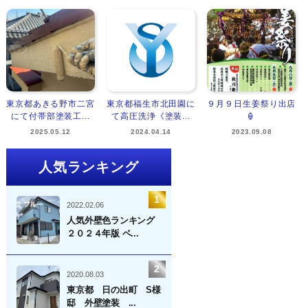
東京都あきる野市二宮
東京都福生市北田園に
９月９日生姜祭り出店
にて付帯部塗装工...
て高圧洗浄《塗装...
🏮
2025.05.12
2024.04.14
2023.09.08
人気ランキング
2022.02.06
人気外壁色ランキング
２０２４年版 ベ...
2020.08.03
東京都 日の出町 S様
邸 外壁塗装 ...