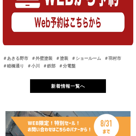
＃あきる野市
＃外壁塗装
＃塗装
＃ショールーム
＃羽村市
＃睦橋通り
＃小川
＃鉄部
＃分電盤
新着情報一覧へ