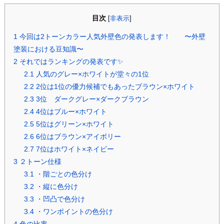
目次
[
非表示
]
1
今回は2トーンカラー人気外壁色の発表します！ 〜外壁
塗装における豆知識〜
2
それではランキングの発表です✨
2.1
人気のグレー×ホワイトが堂々の1位
2.2
2位は1位の優力候補でもあったブラウン×ホワイト
2.3
3位 ダークグレー×ダークブラウン
2.4
4位はブルー×ホワイト
2.5
5位はグリーン×ホワイト
2.6
6位はブラウン×アイボリー
2.7
7位はホワイト×ネイビー
3
２トーン仕様
3.1
・階ごとの色分け
3.2
・縦に色分け
3.3
・凹凸で色分け
3.4
・ワンポイントの色分け