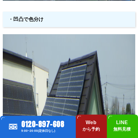
・凹凸で色分け
0120-897-608
Web
LINE
から予約
無料見積
9:00~20:00(定休日なし)