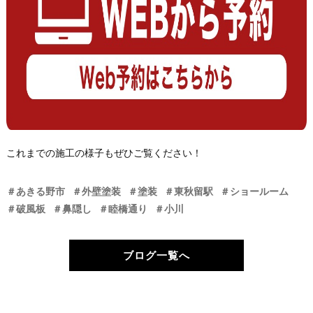
これまでの施工の様子もぜひご覧ください！
＃あきる野市
＃外壁塗装
＃塗装
＃東秋留駅
＃ショールーム
＃破風板
＃鼻隠し
＃睦橋通り
＃小川
ブログ一覧へ