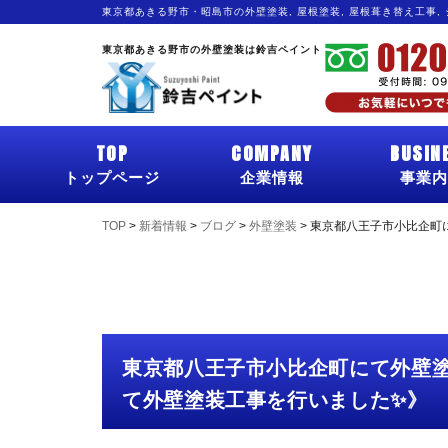
東京都あきる野市・昭島市の外壁塗装, 屋根塗装, 屋根葺き替え工事,
東京都あきる野市の外壁塗装は鈴吉ペイント
TOP
COMPANY
BUSIN
トップページ
企業情報
事業内
TOP
>
新着情報
>
ブログ
>
外壁塗装
>
東京都八王子市小比企町
東京都八王子市小比企町にて外壁
て外壁塗装工事を行いました✨》