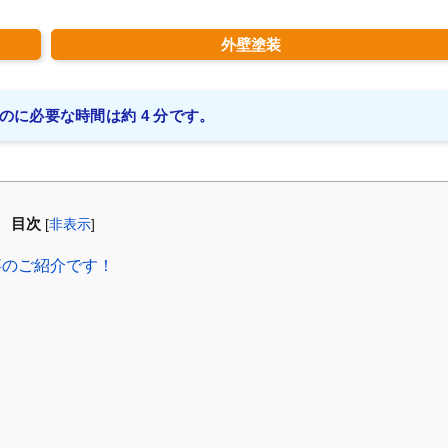
外壁塗装
のに必要な時間は約 4 分です。
目次
[
非表示
]
事のご紹介です！
！