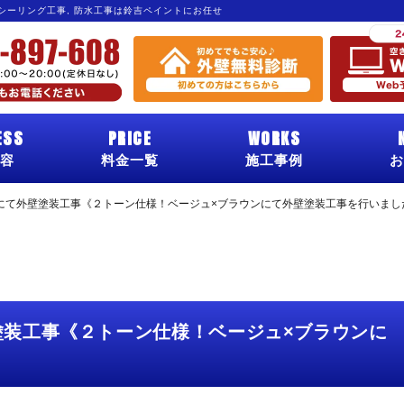
 シーリング工事, 防水工事は鈴吉ペイントにお任せ
ESS
PRICE
WORKS
容
料金一覧
施工事例
お
にて外壁塗装工事《２トーン仕様！ベージュ×ブラウンにて外壁塗装工事を行いまし
塗装工事《２トーン仕様！ベージュ×ブラウンに