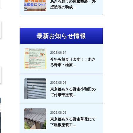
あきる野市の屋根塗装・外
壁塗装の助成...
最新お知らせ情報
2023.06.14
今年も始まります！！あき
る野市・檜原...
2026.08.06
東京都あきる野市小和田の
て付帯部塗装...
2026.08.05
東京都あきる野市草花にて
下屋根塗装工...