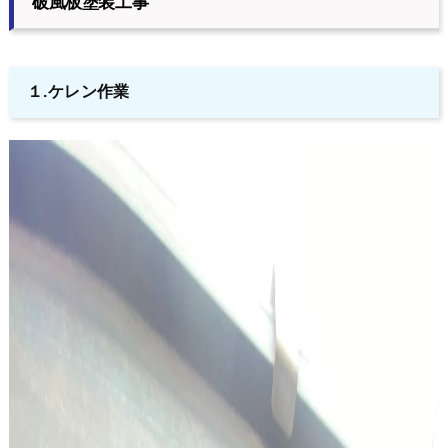
破風板塗装工事
１.ケレン作業