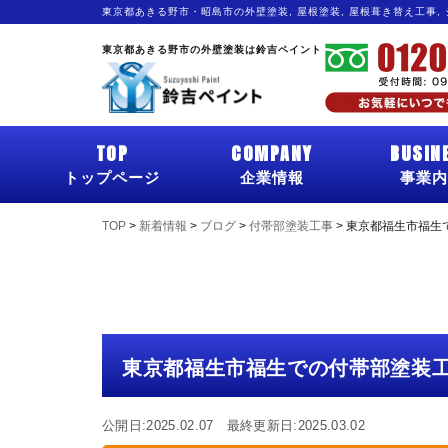
東京都あきる野市・昭島市の外壁塗装, 屋根塗装, 屋根葺き替え工事,
東京都あきる野市の外壁塗装は鈴吉ペイント
TOP
COMPANY
BUSIN
トップページ
企業情報
事業内
TOP
>
新着情報
>
ブログ
>
付帯部塗装工事
>
東京都福生市福生
東京都福生市福生での付帯部塗装
公開日:2025.02.07 最終更新日:2025.03.02