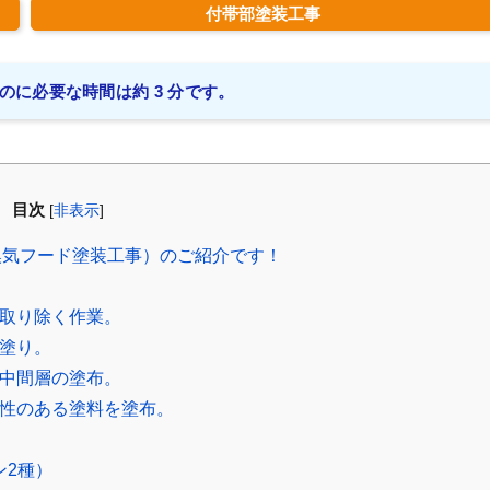
付帯部塗装工事
のに必要な時間は約 3 分です。
目次
[
非表示
]
換気フード塗装工事）のご紹介です！
を取り除く作業。
下塗り。
の中間層の塗布。
久性のある塗料を塗布。
ン2種）