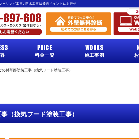
 シーリング工事, 防水工事は鈴吉ペイントにお任せ
ESS
PRICE
WORKS
容
料金一覧
施工事例
お
での付帯部塗装工事（換気フード塗装工事）
工事（換気フード塗装工事）