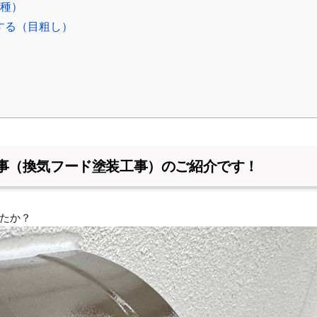
3種）
する（目粗し）
事（換気フード塗装工事）のご紹介です！
たか？