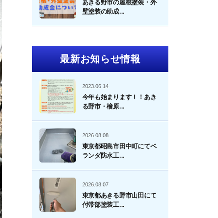
あきる野市の屋根塗装・外
壁塗装の助成...
最新お知らせ情報
2023.06.14
今年も始まります！！あき
る野市・檜原...
2026.08.08
東京都昭島市田中町にてベ
ランダ防水工...
2026.08.07
東京都あきる野市山田にて
付帯部塗装工...