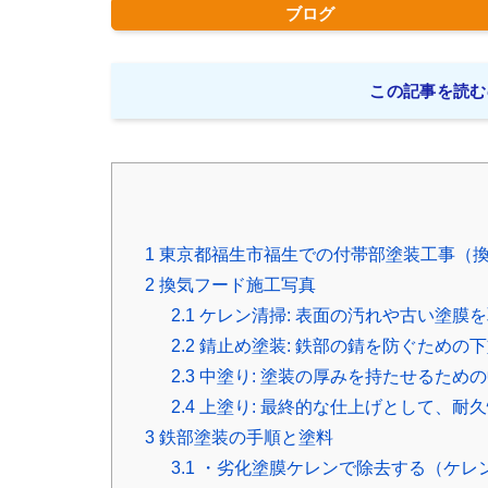
ブログ
この記事を読む
1
東京都福生市福生での付帯部塗装工事（
2
換気フード施工写真
2.1
ケレン清掃: 表面の汚れや古い塗膜
2.2
錆止め塗装: 鉄部の錆を防ぐための
2.3
中塗り: 塗装の厚みを持たせるため
2.4
上塗り: 最終的な仕上げとして、耐
3
鉄部塗装の手順と塗料
3.1
・劣化塗膜ケレンで除去する（ケレ