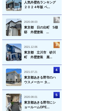
人気外壁色ランキング
２０２４年版 ベ...
2020.08.03
東京都 日の出町 S様
邸 外壁塗装 ...
2021.12.06
東京都 立川市 砂川
町 外壁塗装 屋...
2021.07.21
東京都あきる野市のハ
ウスメーカー タ...
2020.08.01
東京都あきる野市にシ
ョールームOPE...