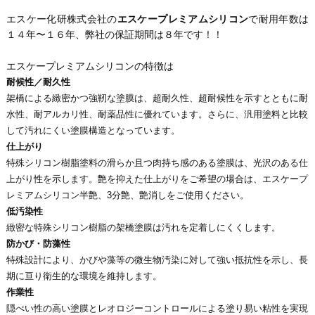
エスケー化研株式会社の
エスケープレミアムシリコン
で耐用年数は
１４年〜１６年、弊社の保証期間は８年です！！
エスケープレミアムシリコンの特徴は
耐候性／耐久性
架橋による緻密かつ強靭な塗膜は、超耐久性、超耐候性を示すとともに耐
水性、耐アルカリ性、耐薬品性に優れています。さらに、汎用塗料と比較
して汚れにくい塗膜構造となっています。
仕上がり
特殊シリコン樹脂塗料の滑らか且つ肉持ち感のある塗膜は、光沢のある仕
上がり性を示します。艶を抑えた仕上がりをご希望の場合は、エスケープ
レミアムシリコン半艶、3分艶、艶消しをご使用ください。
低汚染性
緻密な特殊シリコン樹脂の架橋塗膜は汚れを定着しにくくします。
防かび・防藻性
特殊設計により、かびや藻等の微生物汚染に対して強い抵抗性を示し、長
期に亘り衛生的な環境を維持します。
作業性
隠ぺい性の高い塗膜とレオロジーコントロールによる塗り易い粘性を実現