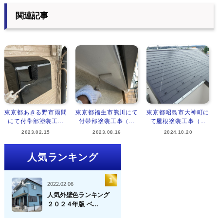
関連記事
東京都あきる野市雨間
東京都福生市熊川にて
東京都昭島市大神町に
にて付帯部塗装工...
付帯部塗装工事（...
て屋根塗装工事（...
2023.02.15
2023.08.16
2024.10.20
人気ランキング
2022.02.06
人気外壁色ランキング
２０２４年版 ベ...