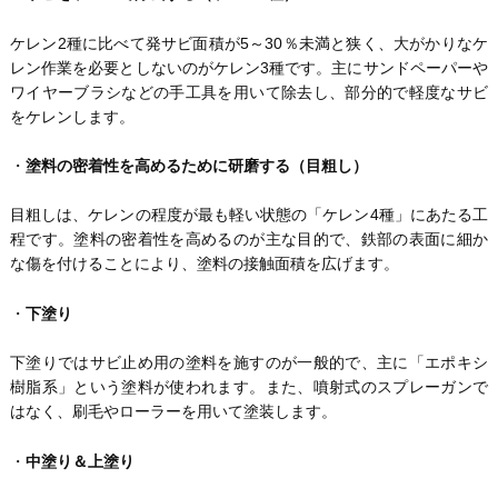
ケレン2種に比べて発サビ面積が5～30％未満と狭く、大がかりなケ
レン作業を必要としないのがケレン3種です。主にサンドペーパーや
ワイヤーブラシなどの手工具を用いて除去し、部分的で軽度なサビ
をケレンします。
・
塗料の密着性を高めるために研磨する（目粗し）
目粗しは、ケレンの程度が最も軽い状態の「ケレン4種」にあたる工
程です。塗料の密着性を高めるのが主な目的で、鉄部の表面に細か
な傷を付けることにより、塗料の接触面積を広げます。
・
下塗り
下塗りではサビ止め用の塗料を施すのが一般的で、主に「エポキシ
樹脂系」という塗料が使われます。また、噴射式のスプレーガンで
はなく、刷毛やローラーを用いて塗装します。
・
中塗り＆上塗り