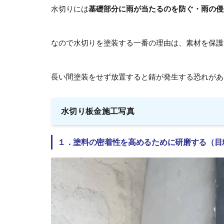
水切りには
基礎部分に雨が当たるのを防ぐ・雨の侵
なので水切りを塗装する一番の理由は、素材を保護
長い間塗装をせず放置すると錆が発生する恐れがあ
水切り板金施工写真
１．塗料の密着性を高めるために研磨する（目