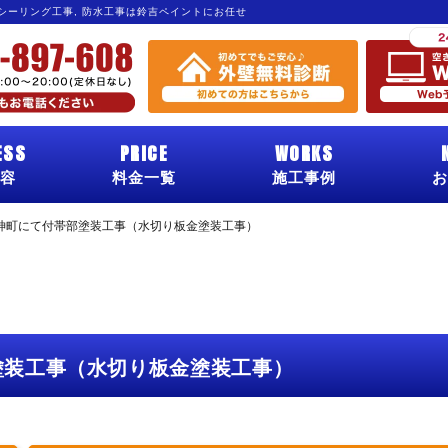
 シーリング工事, 防水工事は鈴吉ペイントにお任せ
ESS
PRICE
WORKS
容
料金一覧
施工事例
お
神町にて付帯部塗装工事（水切り板金塗装工事）
塗装工事（水切り板金塗装工事）