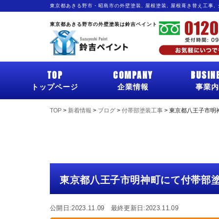
東京都あきる野市・昭島市の外壁塗装, 屋根塗装, 屋根葺き替え工事,
東京都あきる野市の外壁塗装は鈴吉ペイント
TOP
COMPANY
BUSIN
トップページ
企業情報
事業内
TOP
>
新着情報
>
ブログ
>
付帯部塗装工事
>
東京都八王子市明
東京都八王子市明神町にて付帯部
公開日:2023.11.09 最終更新日:2023.11.09