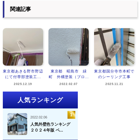
関連記事
東京都あきる野市野辺
東京都 昭島市 緑
東京都国分寺市本町で
にて付帯部塗装工...
町 外構塗装（ブロ...
のシーリング工事
2025.12.19
2022.02.07
2025.11.21
人気ランキング
2022.02.06
人気外壁色ランキング
２０２４年版 ベ...