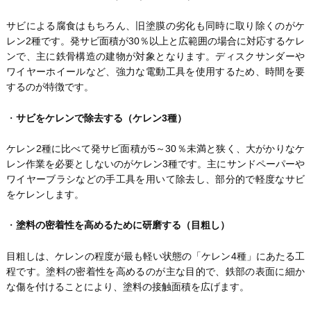
サビによる腐食はもちろん、旧塗膜の劣化も同時に取り除くのがケ
レン2種です。発サビ面積が30％以上と広範囲の場合に対応するケレ
ンで、主に鉄骨構造の建物が対象となります。ディスクサンダーや
ワイヤーホイールなど、強力な電動工具を使用するため、時間を要
するのが特徴です。
・
サビをケレンで除去する（ケレン3種）
ケレン2種に比べて発サビ面積が5～30％未満と狭く、大がかりなケ
レン作業を必要としないのがケレン3種です。主にサンドペーパーや
ワイヤーブラシなどの手工具を用いて除去し、部分的で軽度なサビ
をケレンします。
・
塗料の密着性を高めるために研磨する（目粗し）
目粗しは、ケレンの程度が最も軽い状態の「ケレン4種」にあたる工
程です。塗料の密着性を高めるのが主な目的で、鉄部の表面に細か
な傷を付けることにより、塗料の接触面積を広げます。