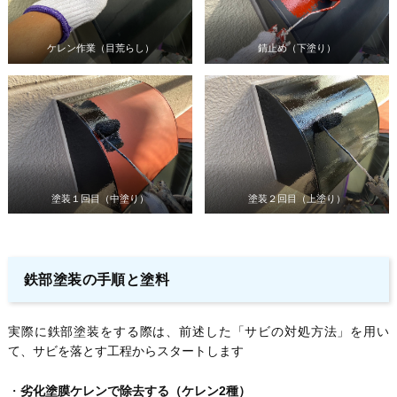
ケレン作業（目荒らし）
錆止め（下塗り）
塗装１回目（中塗り）
塗装２回目（上塗り）
鉄部塗装の手順と塗料
実際に鉄部塗装をする際は、前述した「サビの対処方法」を用い
て、サビを落とす工程からスタートします
・
劣化塗膜ケレンで除去する（ケレン2種）