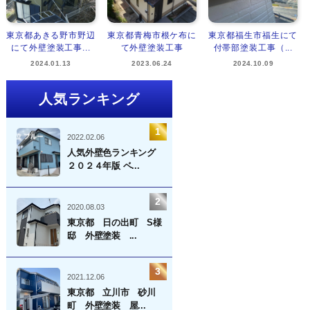
東京都あきる野市野辺
東京都青梅市根ケ布に
東京都福生市福生にて
にて外壁塗装工事...
て外壁塗装工事
付帯部塗装工事（...
2024.01.13
2023.06.24
2024.10.09
人気ランキング
2022.02.06
人気外壁色ランキング
２０２４年版 ベ...
2020.08.03
東京都 日の出町 S様
邸 外壁塗装 ...
2021.12.06
東京都 立川市 砂川
町 外壁塗装 屋...