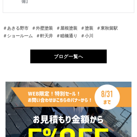
＃あきる野市
＃外壁塗装
＃屋根塗装
＃塗装
＃東秋留駅
＃ショールーム
＃軒天井
＃睦橋通り
＃小川
ブログ一覧へ