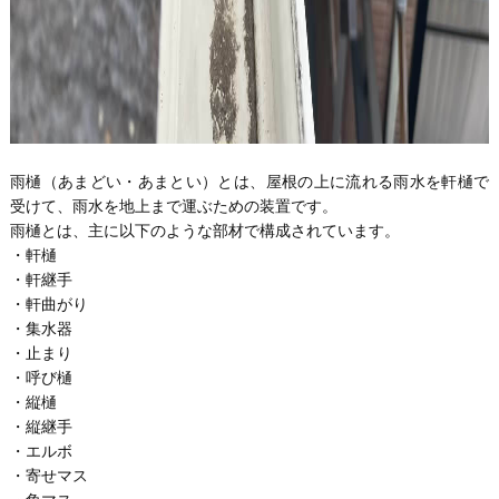
雨樋（あまどい・あまとい）とは、屋根の上に流れる雨水を軒樋で
受けて、雨水を地上まで運ぶための装置です。
雨樋とは、主に以下のような部材で構成されています。
・軒樋
・軒継手
・軒曲がり
・集水器
・止まり
・呼び樋
・縦樋
・縦継手
・エルボ
・寄せマス