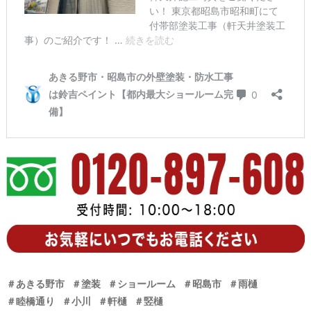
＃あきる野市
＃塗装
＃ショールーム
＃昭島市
＃雨樋
＃睦橋通り
＃小川
＃軒樋
＃竪樋