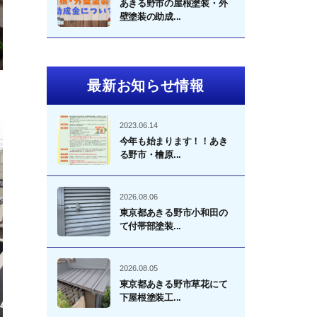
あきる野市の屋根塗装・外
壁塗装の助成...
最新お知らせ情報
2023.06.14
今年も始まります！！あき
る野市・檜原...
2026.08.06
東京都あきる野市小和田の
て付帯部塗装...
2026.08.05
東京都あきる野市草花にて
下屋根塗装工...