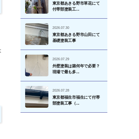
東京都あきる野市草花にて
付帯部塗装工...
2026.07.30
東京都あきる野市山田にて
基礎塗装工事
大
2026.07.29
外壁塗装は築何年で必要？
現場で最も多...
う
2026.07.28
東京都福生市福生にて付帯
部塗装工事（...