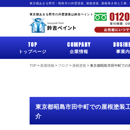
東京都あきる野市・昭島市の外壁塗装, 屋根塗装, 屋根葺き替え工事,
東京都あきる野市の外壁塗装は鈴吉ペイント
TOP
COMPANY
BUSIN
トップページ
企業情報
事業内
TOP
>
新着情報
>
ブログ
>
屋根塗装
>
東京都昭島市田中町での
東京都昭島市田中町での屋根塗装
介