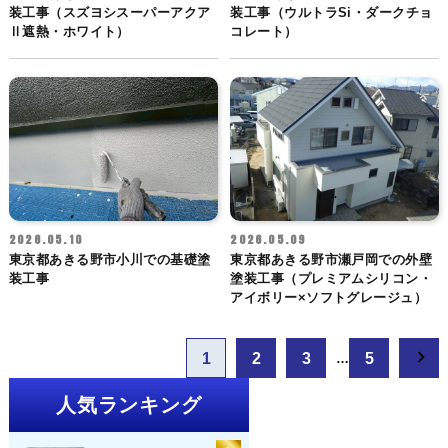
装工事（スズヨシスーパーアクア
装工事（ウルトラSi・ダークチョ
Ⅱ遮熱・ホワイト）
コレート）
2026.05.10
2026.05.09
東京都あきる野市小川での基礎塗
東京都あきる野市瀬戸岡での外壁
装工事
塗装工事（プレミアムシリコン・
アイボリー×ソフトグレージュ）
投
1
2
3
5
…
稿
ナ
人気ランキング
ビ
ゲ