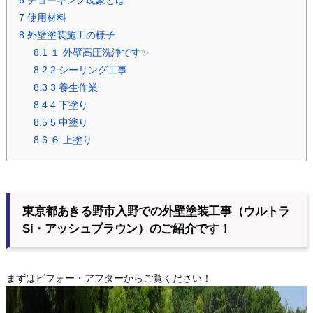
6
チョーキング現象とは
7
使用材料
8
外壁塗装施工の様子
8.1
１ 外壁高圧洗浄です✨
8.2
2 シーリング工事
8.3
3 養生作業
8.4
4 下塗り
8.5
5 中塗り
8.6
６ 上塗り
東京都あきる野市入野での外壁塗装工事（ウルトラ
Si・アッシュブラウン）のご紹介です！
まずはビフォー・アフターからご覧ください！