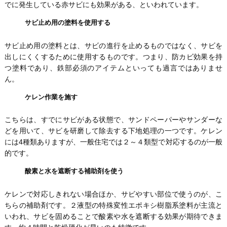
でに発生している赤サビにも効果がある、といわれています。
サビ止め用の塗料を使用する
サビ止め用の塗料とは、サビの進行を止めるものではなく、サビを
出しにくくするために使用するものです。つまり、防カビ効果を持
つ塗料であり、鉄部必須のアイテムといっても過言ではありませ
ん。
ケレン作業を施す
こちらは、すでにサビがある状態で、サンドペーパーやサンダーな
どを用いて、サビを研磨して除去する下地処理の一つです。ケレン
には4種類ありますが、一般住宅では２～４類型で対応するのが一般
的です。
酸素と水を遮断する補助剤を使う
ケレンで対応しきれない場合ほか、サビやすい部位で使うのが、こ
ちらの補助剤です。２液型の特殊変性エポキシ樹脂系塗料が主流と
いわれ、サビを固めることで酸素や水を遮断する効果が期待できま