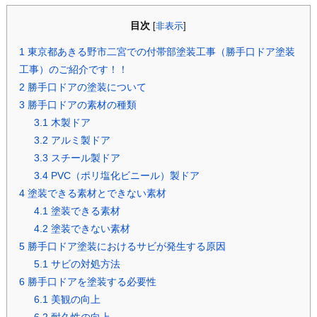
目次
[
非表示
]
1
東京都あきる野市二宮での付帯部塗装工事（勝手口ドア塗装
工事）のご紹介です！！
2
勝手口ドアの塗装について
3
勝手口ドアの素材の種類
3.1
木製ドア
3.2
アルミ製ドア
3.3
スチール製ドア
3.4
PVC（ポリ塩化ビニール）製ドア
4
塗装できる素材とできない素材
4.1
塗装できる素材
4.2
塗装できない素材
5
勝手口ドア塗装におけるサビが発生する原因
5.1
サビの対処方法
6
勝手口ドアを塗装する必要性
6.1
美観の向上