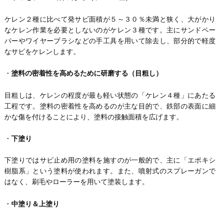
ケレン２種に比べて発サビ面積が５～３０％未満と狭く、大がかり
なケレン作業を必要としないのがケレン３種です。主にサンドペー
パーやワイヤーブラシなどの手工具を用いて除去し、部分的で軽度
なサビをケレンします。
・
塗料の密着性を高めるために研磨する（目粗し）
目粗しは、ケレンの程度が最も軽い状態の「ケレン４種」にあたる
工程です。塗料の密着性を高めるのが主な目的で、鉄部の表面に細
かな傷を付けることにより、塗料の接触面積を広げます。
・
下塗り
下塗りではサビ止め用の塗料を施すのが一般的で、主に「エポキシ
樹脂系」という塗料が使われます。また、噴射式のスプレーガンで
はなく、刷毛やローラーを用いて塗装します。
・
中塗り＆上塗り