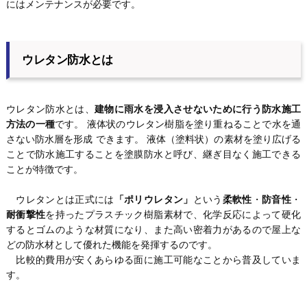
にはメンテナンスが必要です。
ウレタン防水とは
ウレタン防水とは、
建物に雨水を浸入させないために行う防水施工
方法の一種
です。 液体状のウレタン樹脂を塗り重ねることで水を通
さない防水層を形成 できます。 液体（塗料状）の素材を塗り広げる
ことで防水施工することを塗膜防水と呼び、継ぎ目なく施工できる
ことが特徴です。
ウレタンとは正式には
「ポリウレタン」
という
柔軟性
・
防音性
・
耐衝撃性
を持ったプラスチック樹脂素材で、化学反応によって硬化
するとゴムのような材質になり、また高い密着力があるので屋上な
どの防水材として優れた機能を発揮するのです。
比較的費用が安くあらゆる面に施工可能なことから普及していま
す。