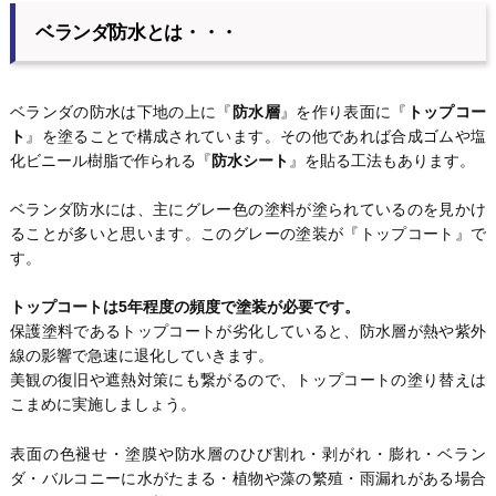
ベランダ防水とは・・・
ベランダの防水は下地の上に『
防水層
』を作り表面に『
トップコー
ト
』を塗ることで構成されています。その他であれば合成ゴムや塩
化ビニール樹脂で作られる『
防水シート
』を貼る工法もあります。
ベランダ防水には、主にグレー色の塗料が塗られているのを見かけ
ることが多いと思います。このグレーの塗装が『トップコート』で
す。
トップコートは5年程度の頻度で塗装が必要です。
保護塗料であるトップコートが劣化していると、防水層が熱や紫外
線の影響で急速に退化していきます。
美観の復旧や遮熱対策にも繋がるので、トップコートの塗り替えは
こまめに実施しましょう。
表面の色褪せ・塗膜や防水層のひび割れ・剥がれ・膨れ・ベラン
ダ・バルコニーに水がたまる・植物や藻の繁殖・雨漏れがある場合