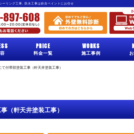
 シーリング工事, 防水工事は鈴吉ペイントにお任せ
ESS
PRICE
WORKS
容
料金一覧
施工事例
お
にて付帯部塗装工事（軒天井塗装工事）
工事（軒天井塗装工事）