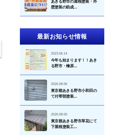
あきる野市の屋根塗装・外
壁塗装の助成...
最新お知らせ情報
2023.06.14
今年も始まります！！あき
る野市・檜原...
2026.08.06
東京都あきる野市小和田の
て付帯部塗装...
2026.08.05
東京都あきる野市草花にて
下屋根塗装工...