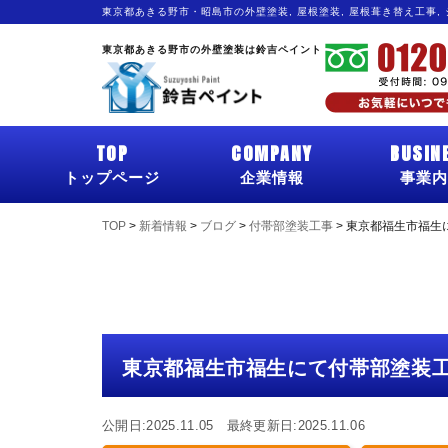
東京都あきる野市・昭島市の外壁塗装, 屋根塗装, 屋根葺き替え工事,
東京都あきる野市の外壁塗装は鈴吉ペイント
TOP
COMPANY
BUSIN
トップページ
企業情報
事業内
TOP
>
新着情報
>
ブログ
>
付帯部塗装工事
>
東京都福生市福生
東京都福生市福生にて付帯部塗装
公開日:2025.11.05 最終更新日:2025.11.06