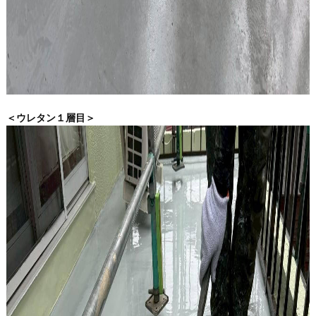
＜ウレタン１層目＞