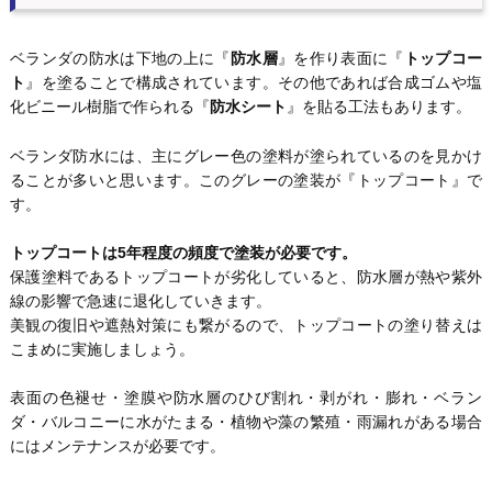
ベランダの防水は下地の上に『
防水層
』を作り表面に『
トップコー
ト
』を塗ることで構成されています。その他であれば合成ゴムや塩
化ビニール樹脂で作られる『
防水シート
』を貼る工法もあります。
ベランダ防水には、主にグレー色の塗料が塗られているのを見かけ
ることが多いと思います。このグレーの塗装が『トップコート』で
す。
トップコートは5年程度の頻度で塗装が必要です。
保護塗料であるトップコートが劣化していると、防水層が熱や紫外
線の影響で急速に退化していきます。
美観の復旧や遮熱対策にも繋がるので、トップコートの塗り替えは
こまめに実施しましょう。
表面の色褪せ・塗膜や防水層のひび割れ・剥がれ・膨れ・ベラン
ダ・バルコニーに水がたまる・植物や藻の繁殖・雨漏れがある場合
にはメンテナンスが必要です。