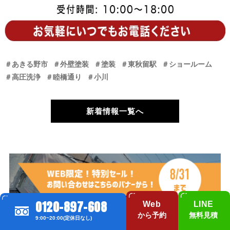
＃あきる野市
＃外壁塗装
＃塗装
＃東秋留駅
＃ショールーム
＃高圧洗浄
＃睦橋通り
＃小川
新着情報一覧へ
0120-897-608
Web
LINE
から予約
無料見積
9:00~20:00(定休日なし)