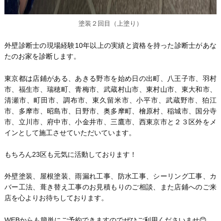
塗装２回目（上塗り）
外壁診断士の現場経験10年以上の実績と資格を持った診断士があな
たのお家を診断します。
東京都は店鋪がある、あきる野市を始め日の出町、八王子市、羽村
市、福生市、瑞穂町、青梅市、武蔵村山市、東村山市、東大和市、
清瀬市、町田市、調布市、東久留米市、小平市、武蔵野市、狛江
市、多摩市、昭島市、日野市、奥多摩町、檜原村、稲城市、国分寺
市、立川市、府中市、小金井市、三鷹市、西東京市と２３区外をメ
インとして施工させていただいています。
もちろん23区も元気に活動しております！
外壁塗装、屋根塗装、雨漏れ工事、防水工事、シーリング工事、カ
バー工法、葺き替え工事のお見積もりのご相談、また店鋪へのご来
店を心よりお待ちしております。
WEBからも簡単にご予約できますのでぜひご利用くださいませ😊