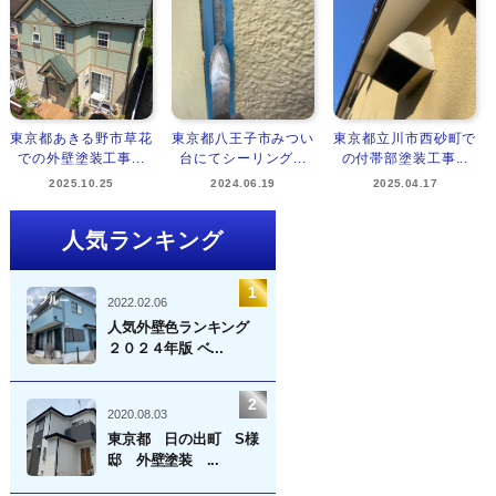
東京都あきる野市草花
東京都八王子市みつい
東京都立川市西砂町で
での外壁塗装工事...
台にてシーリング...
の付帯部塗装工事...
2025.10.25
2024.06.19
2025.04.17
人気ランキング
2022.02.06
人気外壁色ランキング
２０２４年版 ベ...
2020.08.03
東京都 日の出町 S様
邸 外壁塗装 ...