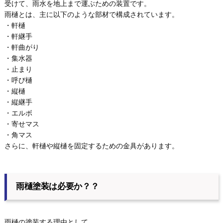
受けて、雨水を地上まで運ぶための装置です。
雨樋とは、主に以下のような部材で構成されています。
・軒樋
・軒継手
・軒曲がり
・集水器
・止まり
・呼び樋
・縦樋
・縦継手
・エルボ
・寄せマス
・角マス
さらに、軒樋や縦樋を固定するための金具があります。
雨樋塗装は必要か？？
雨樋の塗装する理由として