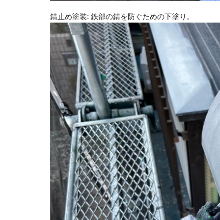
錆止め塗装: 鉄部の錆を防ぐための下塗り。