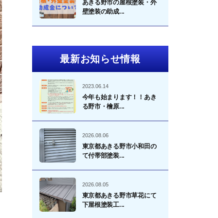
あきる野市の屋根塗装・外
壁塗装の助成...
最新お知らせ情報
2023.06.14
今年も始まります！！あき
る野市・檜原...
2026.08.06
東京都あきる野市小和田の
て付帯部塗装...
2026.08.05
東京都あきる野市草花にて
下屋根塗装工...