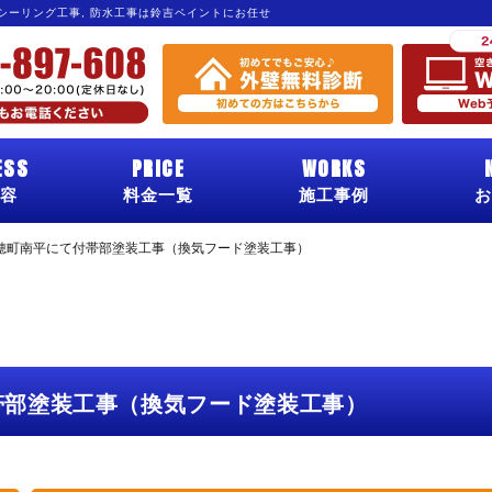
 シーリング工事, 防水工事は鈴吉ペイントにお任せ
ESS
PRICE
WORKS
容
料金一覧
施工事例
お
穂町南平にて付帯部塗装工事（換気フード塗装工事）
帯部塗装工事（換気フード塗装工事）