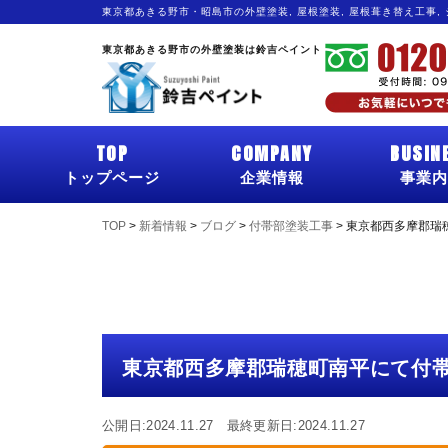
東京都あきる野市・昭島市の外壁塗装, 屋根塗装, 屋根葺き替え工事,
東京都あきる野市の外壁塗装は鈴吉ペイント
TOP
COMPANY
BUSIN
トップページ
企業情報
事業内
TOP
>
新着情報
>
ブログ
>
付帯部塗装工事
>
東京都西多摩郡瑞
東京都西多摩郡瑞穂町南平にて付
公開日:2024.11.27 最終更新日:2024.11.27