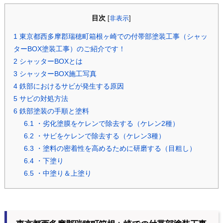
目次
[
非表示
]
1
東京都西多摩郡瑞穂町箱根ヶ崎での付帯部塗装工事（シャッ
ターBOX塗装工事）のご紹介です！
2
シャッターBOXとは
3
シャッターBOX施工写真
4
鉄部におけるサビが発生する原因
5
サビの対処方法
6
鉄部塗装の手順と塗料
6.1
・劣化塗膜をケレンで除去する（ケレン2種）
6.2
・サビをケレンで除去する（ケレン3種）
6.3
・塗料の密着性を高めるために研磨する（目粗し）
6.4
・下塗り
6.5
・中塗り＆上塗り