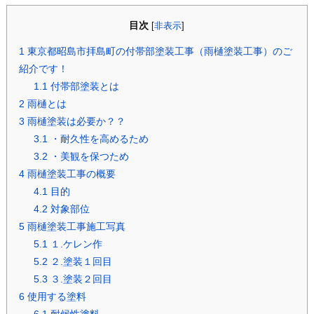
目次
[
非表示
]
1
東京都昭島市拝島町の付帯部塗装工事（雨樋塗装工事）のご
紹介です！
1.1
付帯部塗装とは
2
雨樋とは
3
雨樋塗装は必要か？？
3.1
・耐久性を高めるため
3.2
・美観を保つため
4
雨樋塗装工事の概要
4.1
目的
4.2
対象部位
5
雨樋塗装工事施工写真
5.1
１.ケレン作
5.2
２.塗装１回目
5.3
３.塗装２回目
6
使用する塗料