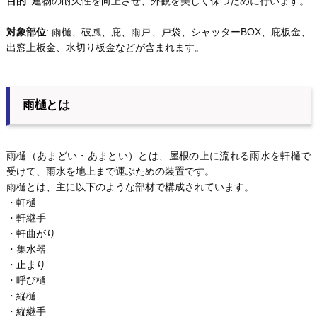
目的
: 建物の耐久性を向上させ、外観を美しく保つために行います。
対象部位
: 雨樋、破風、庇、雨戸、戸袋、シャッターBOX、庇板金、
出窓上板金、水切り板金などが含まれます。
雨樋とは
雨樋（あまどい・あまとい）とは、屋根の上に流れる雨水を軒樋で
受けて、雨水を地上まで運ぶための装置です。
雨樋とは、主に以下のような部材で構成されています。
・軒樋
・軒継手
・軒曲がり
・集水器
・止まり
・呼び樋
・縦樋
・縦継手