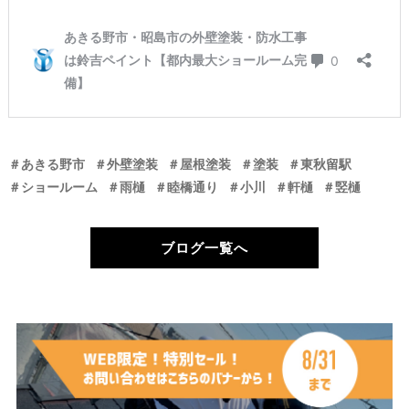
＃あきる野市
＃外壁塗装
＃屋根塗装
＃塗装
＃東秋留駅
＃ショールーム
＃雨樋
＃睦橋通り
＃小川
＃軒樋
＃竪樋
ブログ一覧へ