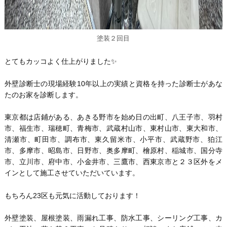
塗装２回目
とてもカッコよく仕上がりました✨
外壁診断士の現場経験10年以上の実績と資格を持った診断士があな
たのお家を診断します。
東京都は店鋪がある、あきる野市を始め日の出町、八王子市、羽村
市、福生市、瑞穂町、青梅市、武蔵村山市、東村山市、東大和市、
清瀬市、町田市、調布市、東久留米市、小平市、武蔵野市、狛江
市、多摩市、昭島市、日野市、奥多摩町、檜原村、稲城市、国分寺
市、立川市、府中市、小金井市、三鷹市、西東京市と２３区外をメ
インとして施工させていただいています。
もちろん23区も元気に活動しております！
外壁塗装、屋根塗装、雨漏れ工事、防水工事、シーリング工事、カ