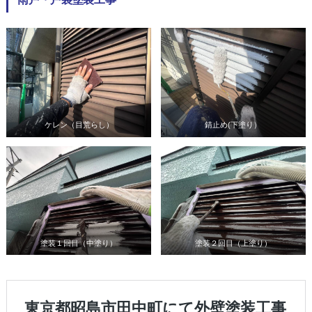
ケレン（目荒らし）
錆止め(下塗り）
塗装１回目（中塗り）
塗装２回目（上塗り）