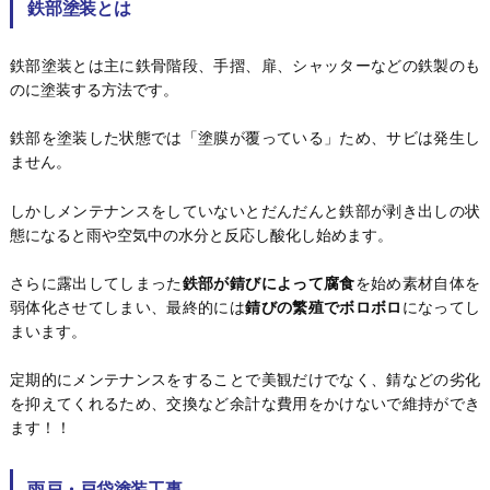
鉄部塗装とは
鉄部塗装とは主に鉄骨階段、手摺、扉、シャッターなどの鉄製のも
のに塗装する方法です。
鉄部を塗装した状態では「塗膜が覆っている」ため、サビは発生し
ません。
しかしメンテナンスをしていないとだんだんと鉄部が剥き出しの状
態になると雨や空気中の水分と反応し酸化し始めます。
さらに露出してしまった
鉄部が錆びによって腐食
を始め素材自体を
弱体化させてしまい、最終的には
錆びの繁殖でボロボロ
になってし
まいます。
定期的にメンテナンスをすることで美観だけでなく、錆などの劣化
を抑えてくれるため、交換など余計な費用をかけないで維持ができ
ます！！
雨戸・戸袋塗装工事