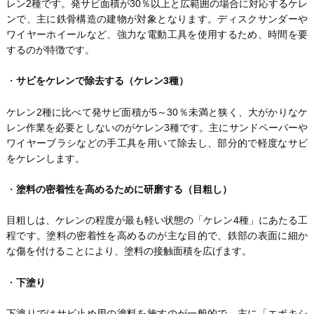
レン2種です。発サビ面積が30％以上と広範囲の場合に対応するケレ
ンで、主に鉄骨構造の建物が対象となります。ディスクサンダーや
ワイヤーホイールなど、強力な電動工具を使用するため、時間を要
するのが特徴です。
・
サビをケレンで除去する（ケレン3種）
ケレン2種に比べて発サビ面積が5～30％未満と狭く、大がかりなケ
レン作業を必要としないのがケレン3種です。主にサンドペーパーや
ワイヤーブラシなどの手工具を用いて除去し、部分的で軽度なサビ
をケレンします。
・
塗料の密着性を高めるために研磨する（目粗し）
目粗しは、ケレンの程度が最も軽い状態の「ケレン4種」にあたる工
程です。塗料の密着性を高めるのが主な目的で、鉄部の表面に細か
な傷を付けることにより、塗料の接触面積を広げます。
・
下塗り
下塗りではサビ止め用の塗料を施すのが一般的で、主に「エポキシ