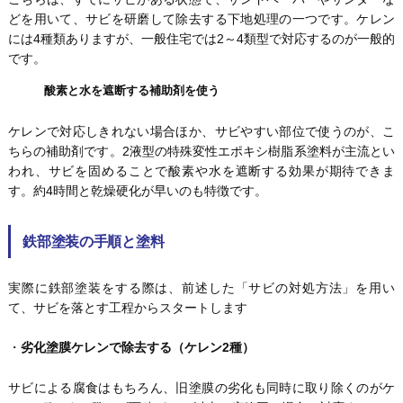
どを用いて、サビを研磨して除去する下地処理の一つです。ケレン
には4種類ありますが、一般住宅では2～4類型で対応するのが一般的
です。
酸素と水を遮断する補助剤を使う
ケレンで対応しきれない場合ほか、サビやすい部位で使うのが、こ
ちらの補助剤です。2液型の特殊変性エポキシ樹脂系塗料が主流とい
われ、サビを固めることで酸素や水を遮断する効果が期待できま
す。約4時間と乾燥硬化が早いのも特徴です。
鉄部塗装の手順と塗料
実際に鉄部塗装をする際は、前述した「サビの対処方法」を用い
て、サビを落とす工程からスタートします
・
劣化塗膜ケレンで除去する（ケレン2種）
サビによる腐食はもちろん、旧塗膜の劣化も同時に取り除くのがケ