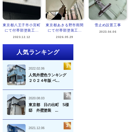
東京都八王子市小宮町
東京都あきる野市雨間
雪止め設置工事
にて付帯部塗装工...
にて付帯部塗装工...
2023.04.06
2023.12.12
2026.05.29
人気ランキング
2022.02.06
人気外壁色ランキング
２０２４年版 ベ...
2020.08.03
東京都 日の出町 S様
邸 外壁塗装 ...
2021.12.06