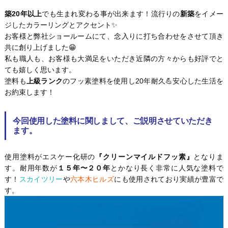
築20年以上
でも生まれ変わる事が出来ます！流行りの
新築
をイメー
ジしたカラーリングとアクセント✨
お客様と弊社ショールームにて、念入りに打ち合わせをさせて頂き
共に創り上げました😁
私も職人も、お客様も大満足をいただき近隣の方々からも好評でと
ても嬉しく思います。
塗料も
上級ランク
のフッ素塗料を使用し20年耐久💪安心した生活を
お約束します！
今回使用した塗料に関しまして、ご説明させていただき
ます。
使用塗料がエスケー化研の
『クリーンマイルドフッ素』
となりま
す。耐用年数が
１５年〜２０年
とかなり長く非常に人気な塗料で
す！
スカイツリー
や
六本木ヒルズ
にも使用されており実績が豊富で
す。