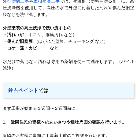
外壁塗装工事
や
屋根塗装工事
では、塗装前（塗料を塗る前）に、高
圧洗浄機を使用して、高圧の水で外壁に付着した汚れや傷んだ旧塗
膜などを洗い流します。
外壁塗装の高圧洗浄で洗い流すもの
・汚れ（
砂、ホコリ、雨筋汚れ など）
・傷んだ旧塗膜 （
はがれた塗膜、チョーキング など）
・コケ・藻・カビ
など
水だけで落ちない汚れは専用の薬剤を使って洗浄します。（バイオ
洗浄）
鈴吉ペイント
では
まず工事が始まる１週間〜２週間前に、
1. 近隣住民の皆様へのあいさつや建物周囲の確認を行います。
近隣のお客様に事前に工事着工前のご挨拶を行います。