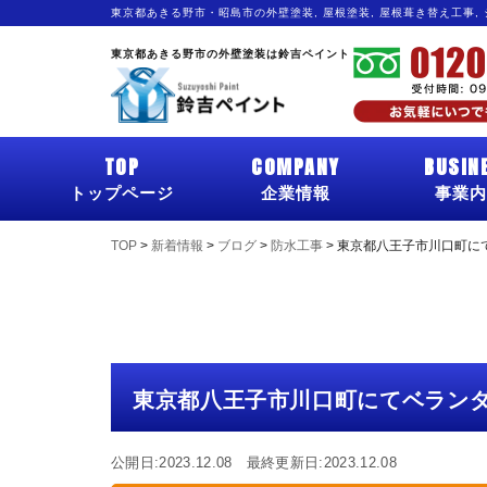
東京都あきる野市・昭島市の外壁塗装, 屋根塗装, 屋根葺き替え工事,
東京都あきる野市の外壁塗装は鈴吉ペイント
TOP
COMPANY
BUSIN
トップページ
企業情報
事業内
TOP
>
新着情報
>
ブログ
>
防水工事
>
東京都八王子市川口町に
東京都八王子市川口町にてベラン
公開日:2023.12.08 最終更新日:2023.12.08