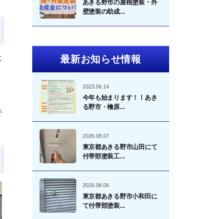
あきる野市の屋根塗装・外
壁塗装の助成...
に
最新お知らせ情報
2023.06.14
今年も始まります！！あき
る野市・檜原...
で
2026.08.07
東京都あきる野市山田にて
付帯部塗装工...
2026.08.06
東京都あきる野市小和田に
て付帯部塗装...