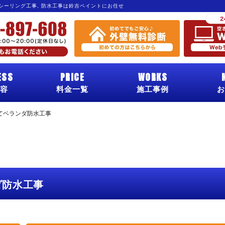
 シーリング工事, 防水工事は鈴吉ペイントにお任せ
ESS
PRICE
WORKS
容
料金一覧
施工事例
お
てベランダ防水工事
ダ防水工事