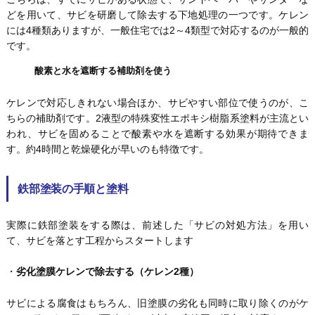
どを用いて、サビを研磨して除去する下地処理の一つです。ケレン
には4種類ありますが、一般住宅では2～4類型で対応するのが一般的
です。
酸素と水を遮断する補助剤を使う
ケレンで対応しきれない場合ほか、サビやすい部位で使うのが、こ
ちらの補助剤です。2液型の特殊変性エポキシ樹脂系塗料が主流とい
われ、サビを固めることで酸素や水を遮断する効果が期待できま
す。約4時間と乾燥硬化が早いのも特徴です。
鉄部塗装の手順と塗料
実際に鉄部塗装をする際は、前述した「サビの対処方法」を用い
て、サビを落とす工程からスタートします
・
劣化塗膜ケレンで除去する（ケレン2種）
サビによる腐食はもちろん、旧塗膜の劣化も同時に取り除くのがケ