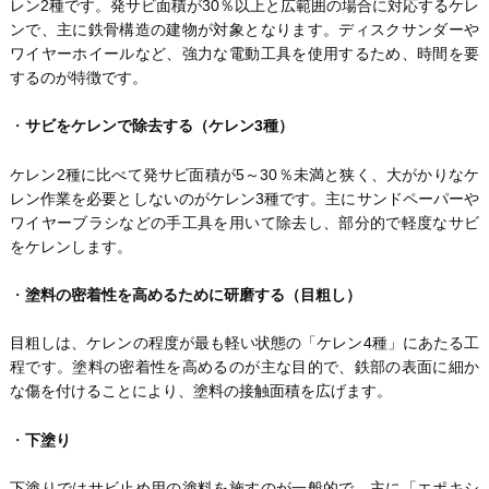
レン2種です。発サビ面積が30％以上と広範囲の場合に対応するケレ
ンで、主に鉄骨構造の建物が対象となります。ディスクサンダーや
ワイヤーホイールなど、強力な電動工具を使用するため、時間を要
するのが特徴です。
・
サビをケレンで除去する（ケレン3種）
ケレン2種に比べて発サビ面積が5～30％未満と狭く、大がかりなケ
レン作業を必要としないのがケレン3種です。主にサンドペーパーや
ワイヤーブラシなどの手工具を用いて除去し、部分的で軽度なサビ
をケレンします。
・
塗料の密着性を高めるために研磨する（目粗し）
目粗しは、ケレンの程度が最も軽い状態の「ケレン4種」にあたる工
程です。塗料の密着性を高めるのが主な目的で、鉄部の表面に細か
な傷を付けることにより、塗料の接触面積を広げます。
・
下塗り
下塗りではサビ止め用の塗料を施すのが一般的で、主に「エポキシ