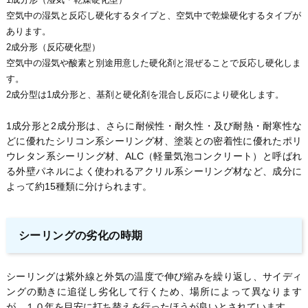
空気中の湿気と反応し硬化するタイプと、空気中で乾燥硬化するタイプが
あります。
2成分形（反応硬化型）
空気中の湿気や酸素と別途用意した硬化剤と混ぜることで反応し硬化しま
す。
2成分型は1成分形と、基剤と硬化剤を混合し反応により硬化します。
1成分形と2成分形は、さらに耐候性・耐久性・及び耐熱・耐寒性な
どに優れたシリコン系シーリング材、塗装との密着性に優れたポリ
ウレタン系シーリング材、ALC（軽量気泡コンクリート）と呼ばれ
る外壁パネルによく使われるアクリル系シーリング材など、成分に
よって約15種類に分けられます。
シーリングの劣化の時期
シーリングは紫外線と外気の温度で伸び縮みを繰り返し、サイディ
ングの動きに追従し劣化して行くため、場所によって異なります
が、１０年を目安に打ち替えを行ったほうが良いとされています。