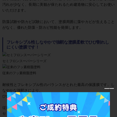
汚れが少なく、長期に美観が保たれるため建造物に安心してお使い
いただけます。
防藻試験や防カビ試験において、塗膜周囲に藻やカビが生えること
がなく、優れた防藻・防カビ性能を発揮します。
フレキシブル性しなやかで強靭な塗膜柔軟でひび割れし
にくい塗膜です！
セミフロンスーパーシリーズ
従来のフッ素樹脂塗料
耐候性とフレキシブル性のバランスがとれた最高の保護膜です。し
なやかな強靭さにより、
ひび割れしにくく、美しさを長もちさせることができます。
従来のフッ素樹脂塗料はφ10mmの曲げ試験でひびが入りますが、
セミフロンスーパーは、φ2mmでもひび割れが起きません。