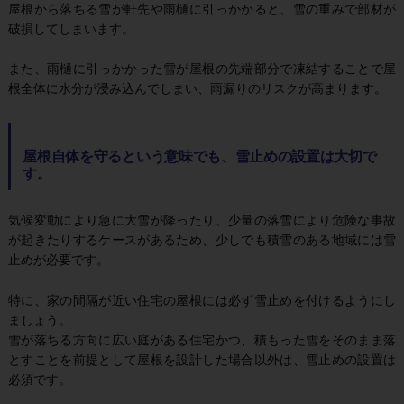
屋根から落ちる雪が軒先や雨樋に引っかかると、雪の重みで部材が
破損してしまいます。
また、雨樋に引っかかった雪が屋根の先端部分で凍結することで屋
根全体に水分が浸み込んでしまい、雨漏りのリスクが高まります。
屋根自体を守るという意味でも、雪止めの設置は大切で
す。
気候変動により急に大雪が降ったり、少量の落雪により危険な事故
が起きたりするケースがあるため、少しでも積雪のある地域には雪
止めが必要です。
特に、家の間隔が近い住宅の屋根には必ず雪止めを付けるようにし
ましょう。
雪が落ちる方向に広い庭がある住宅かつ、積もった雪をそのまま落
とすことを前提として屋根を設計した場合以外は、雪止めの設置は
必須です。