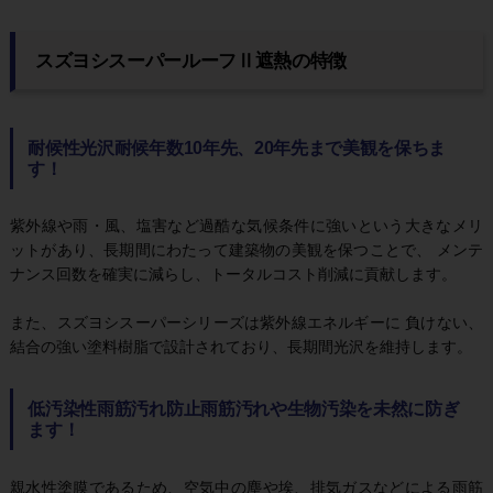
スズヨシスーパールーフⅡ遮熱の特徴
耐候性光沢耐候年数10年先、20年先まで美観を保ちま
す
！
紫外線や雨・風、塩害など過酷な気候条件に強いという大きなメリ
ットがあり、長期間にわたって建築物の美観を保つことで、 メンテ
ナンス回数を確実に減らし、トータルコスト削減に貢献します。
また、スズヨシスーパーシリーズは紫外線エネルギーに 負けない、
結合の強い塗料樹脂で設計されており、長期間光沢を維持します。
低汚染性雨筋汚れ防止雨筋汚れや生物汚染を未然に防ぎ
ます
！
親水性塗膜であるため、空気中の塵や埃、排気ガスなどによる雨筋