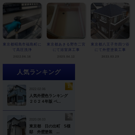
東京都昭島市福島町に
東京都あきる野市二宮
東京都八王子市四ツ谷
て高圧洗浄
にて浴室床工事
にて外壁塗装工事
2022.06.16
2025.04.12
2023.03.29
人気ランキング
2022.02.06
人気外壁色ランキング
２０２４年版 ベ...
2020.08.03
東京都 日の出町 S様
邸 外壁塗装 ...