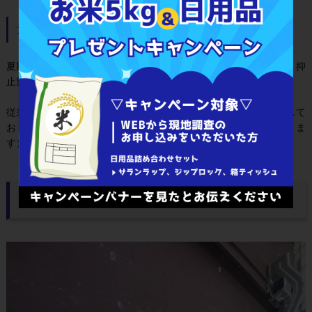
遮熱タイプ
夏期の省エネルギーへの貢献、ヒートアイランド現象の効果的な 抑
止策として期待できる遮熱塗料への対応もしております。
従来 の遮熱塗料に比べ耐候性・遮熱性に優れるシステムを採用して
おります。そのため１０～２０℃（気象条件・塗装色にも因りま
す） 程度、表面温度を抑制し、熱劣化を抑制致します。
施工写真をご覧ください！