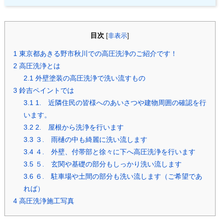
目次
[
非表示
]
1
東京都あきる野市秋川での高圧洗浄のご紹介です！
2
高圧洗浄とは
2.1
外壁塗装の高圧洗浄で洗い流すもの
3
鈴吉ペイントでは
3.1
1. 近隣住民の皆様へのあいさつや建物周囲の確認を行
います。
3.2
2. 屋根から洗浄を行います
3.3
３. 雨樋の中も綺麗に洗い流します
3.4
４. 外壁、付帯部と徐々に下へ高圧洗浄を行います
3.5
５. 玄関や基礎の部分もしっかり洗い流します
3.6
６. 駐車場や土間の部分も洗い流します（ご希望であ
れば）
4
高圧洗浄施工写真