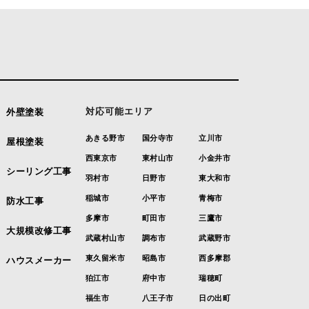
対応可能エリア
外壁塗装
あきる野市
国分寺市
立川市
屋根塗装
西東京市
東村山市
小金井市
シーリング工事
羽村市
日野市
東大和市
稲城市
小平市
青梅市
防水工事
多摩市
町田市
三鷹市
大規模改修工事
武蔵村山市
調布市
武蔵野市
東久留米市
昭島市
西多摩郡
ハウスメーカー
狛江市
府中市
瑞穂町
福生市
八王子市
日の出町