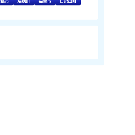
昭島市
瑞穂町
福生市
日の出町