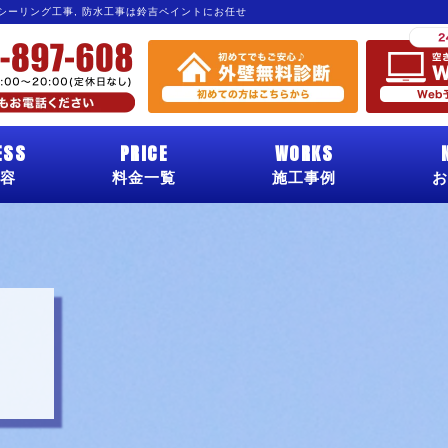
 シーリング工事, 防水工事は鈴吉ペイントにお任せ
ESS
PRICE
WORKS
容
料金一覧
施工事例
お