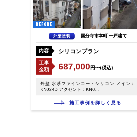
BEFORE
国分寺市本町 一戸建て
外壁塗装
内容
シリコンプラン
工事
687,000
円〜(税込)
金額
外壁 水系ファインコートシリコン メイン：
KN024D アクセント：KN0…
施工事例を詳しく見る