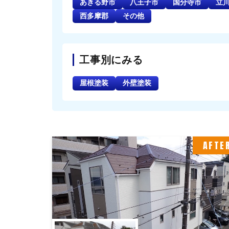
あきる野市
八王子市
国分寺市
立
西多摩郡
その他
工事別にみる
屋根塗装
外壁塗装
AFTE