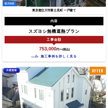
BEFORE
東京都立川市富士見町 一戸建て
内容
スズヨシ無機遮熱プラン
工事
金額
753,000
円〜(税込)
施工事例を詳しく見る
AFTER
外壁塗装