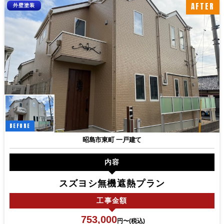
AFTER
外壁塗装
BEFORE
昭島市東町 一戸建て
内容
スズヨシ無機遮熱プラン
工事
金額
753,000
円〜(税込)