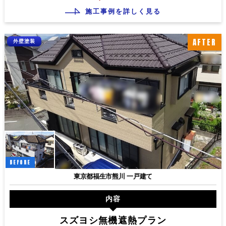
施工事例を詳しく見る
AFTER
外壁塗装
BEFORE
東京都福生市熊川 一戸建て
内容
スズヨシ無機遮熱プラン