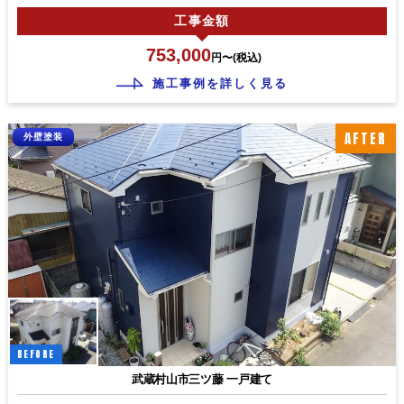
工事
金額
753,000
円〜(税込)
施工事例を詳しく見る
AFTER
外壁塗装
BEFORE
武蔵村山市三ツ藤 一戸建て