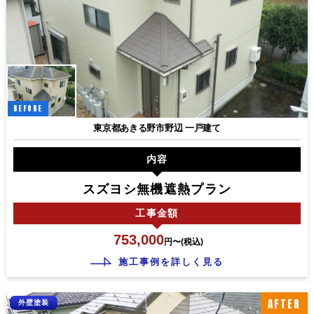
BEFORE
東京都あきる野市野辺 一戸建て
内容
スズヨシ無機遮熱プラン
工事
金額
753,000
円〜(税込)
施工事例を詳しく見る
AFTER
外壁塗装