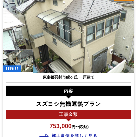
BEFORE
東京都羽村市緑ヶ丘 一戸建て
内容
スズヨシ無機遮熱プラン
工事
金額
753,000
円〜(税込)
施工事例を詳しく見る