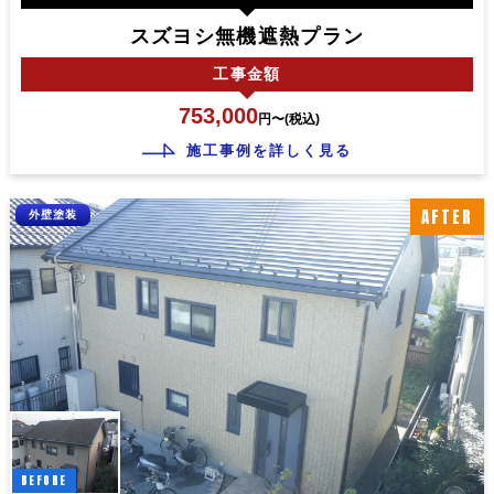
スズヨシ無機遮熱プラン
工事
金額
753,000
円〜(税込)
施工事例を詳しく見る
AFTER
外壁塗装
BEFORE