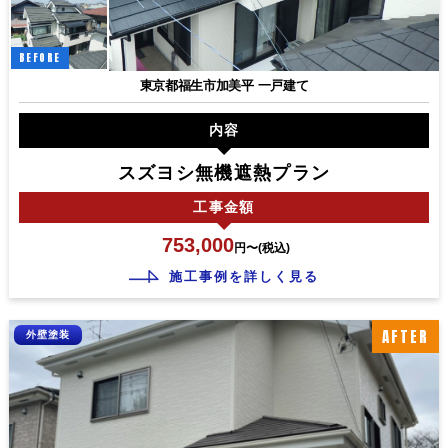
BEFORE
東京都福生市加美平 一戸建て
内容
スズヨシ無機遮熱プラン
工事
金額
753,000
円〜(税込)
施工事例を詳しく見る
AFTER
外壁塗装