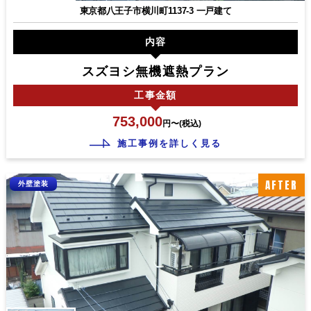
東京都八王子市横川町1137-3 一戸建て
内容
スズヨシ無機遮熱プラン
工事
金額
753,000
円〜(税込)
施工事例を詳しく見る
AFTER
外壁塗装