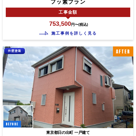
フッ素プラン
工事
金額
753,500
円〜(税込)
施工事例を詳しく見る
AFTER
外壁塗装
BEFORE
東京都日の出町 一戸建て