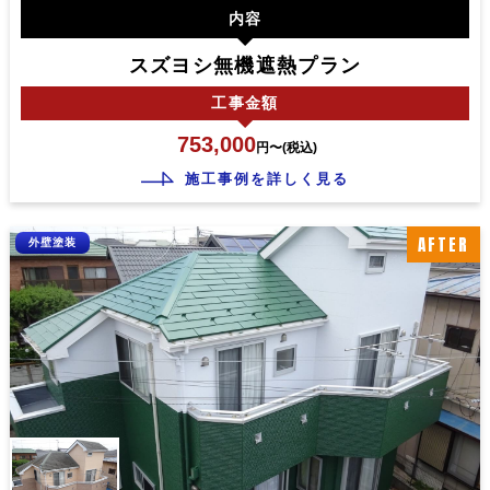
内容
スズヨシ無機遮熱プラン
工事
金額
753,000
円〜(税込)
施工事例を詳しく見る
AFTER
外壁塗装