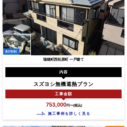
BEFORE
瑞穂町西松原町 一戸建て
内容
スズヨシ無機遮熱プラン
工事
金額
753,000
円〜(税込)
施工事例を詳しく見る