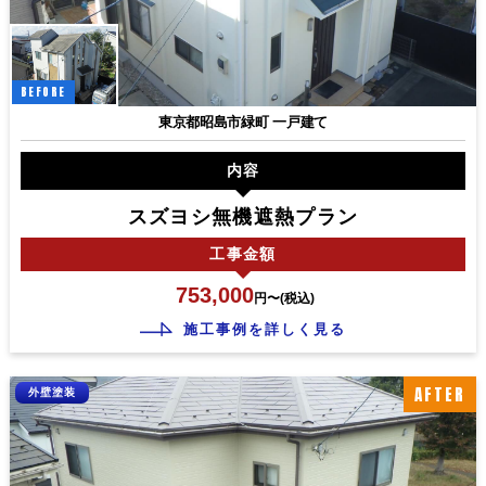
BEFORE
東京都昭島市緑町 一戸建て
内容
スズヨシ無機遮熱プラン
工事
金額
753,000
円〜(税込)
施工事例を詳しく見る
AFTER
外壁塗装