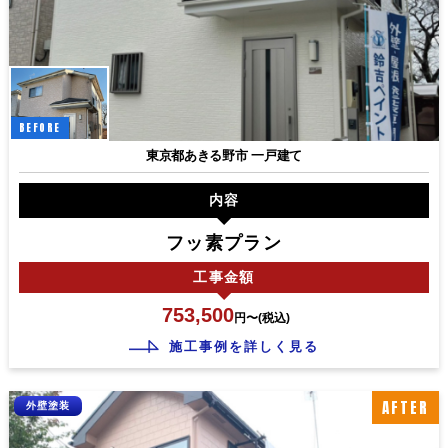
BEFORE
東京都あきる野市 一戸建て
内容
フッ素プラン
工事
金額
753,500
円〜(税込)
施工事例を詳しく見る
AFTER
外壁塗装